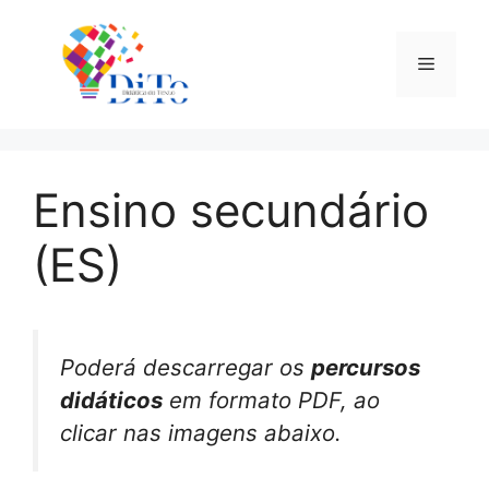
Saltar
para
Menu
o
conteúdo
Ensino secundário
(ES)
Poderá descarregar os
percursos
didáticos
em formato PDF, ao
clicar nas imagens abaixo.